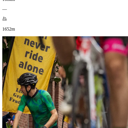
—
1652
m